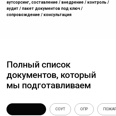
аутсорсинг, составление / внедрение / контроль /
аудит / пакет документов под ключ /
сопровождение / консультация
Полный список
документов, который
мы подготавливаем
ОХРАНА ТРУДА
СОУТ
ОПР
ПОЖАР