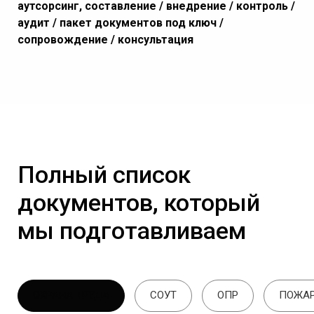
аутсорсинг, составление / внедрение / контроль /
аудит / пакет документов под ключ /
сопровождение / консультация
Полный список
документов, который
мы подготавливаем
ОХРАНА ТРУДА
СОУТ
ОПР
ПОЖАР