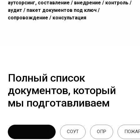
аутсорсинг, составление / внедрение / контроль /
аудит / пакет документов под ключ /
сопровождение / консультация
Полный список
документов, который
мы подготавливаем
ОХРАНА ТРУДА
СОУТ
ОПР
ПОЖАР