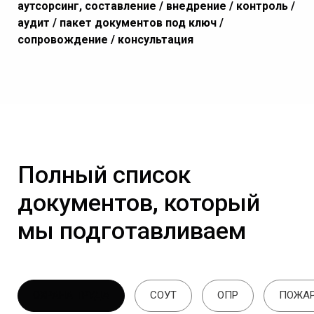
аутсорсинг, составление / внедрение / контроль /
аудит / пакет документов под ключ /
сопровождение / консультация
Полный список
документов, который
мы подготавливаем
ОХРАНА ТРУДА
СОУТ
ОПР
ПОЖАР