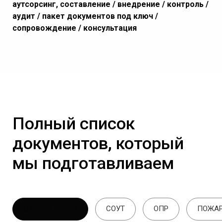
аутсорсинг, составление / внедрение / контроль /
аудит / пакет документов под ключ /
сопровождение / консультация
Полный список
документов, который
мы подготавливаем
ОХРАНА ТРУДА
СОУТ
ОПР
ПОЖАР