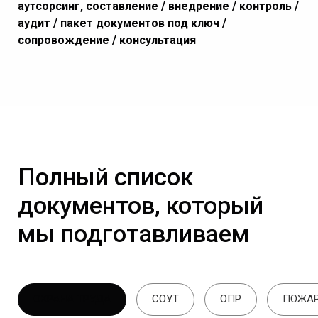
аутсорсинг, составление / внедрение / контроль /
аудит / пакет документов под ключ /
сопровождение / консультация
Полный список
документов, который
мы подготавливаем
ОХРАНА ТРУДА
СОУТ
ОПР
ПОЖАР