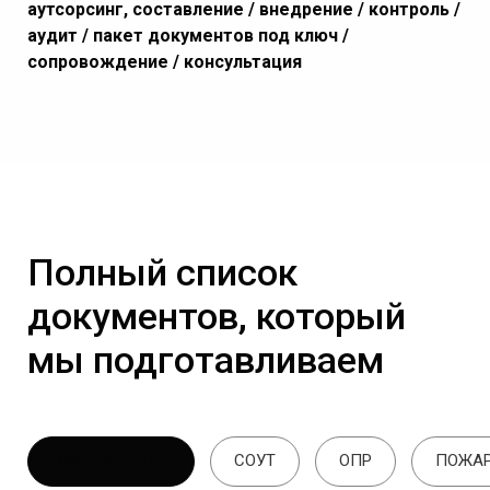
аутсорсинг, составление / внедрение / контроль /
аудит / пакет документов под ключ /
сопровождение / консультация
Полный список
документов, который
мы подготавливаем
ОХРАНА ТРУДА
СОУТ
ОПР
ПОЖАР