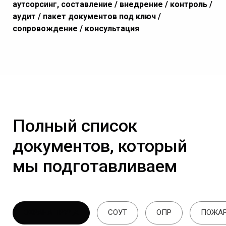
аутсорсинг, составление / внедрение / контроль /
аудит / пакет документов под ключ /
сопровождение / консультация
Полный список
документов, который
мы подготавливаем
ОХРАНА ТРУДА
СОУТ
ОПР
ПОЖАР