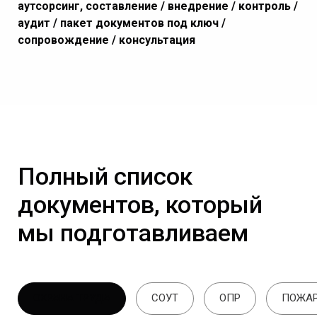
аутсорсинг, составление / внедрение / контроль /
аудит / пакет документов под ключ /
сопровождение / консультация
Полный список
документов, который
мы подготавливаем
ОХРАНА ТРУДА
СОУТ
ОПР
ПОЖАР