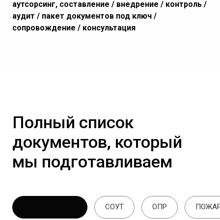
аутсорсинг, составление / внедрение / контроль /
аудит / пакет документов под ключ /
сопровождение / консультация
Полный список
документов, который
мы подготавливаем
ОХРАНА ТРУДА
СОУТ
ОПР
ПОЖАР