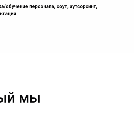
а/обучение персонала, соут, аутсорсинг,
льтация
рый мы