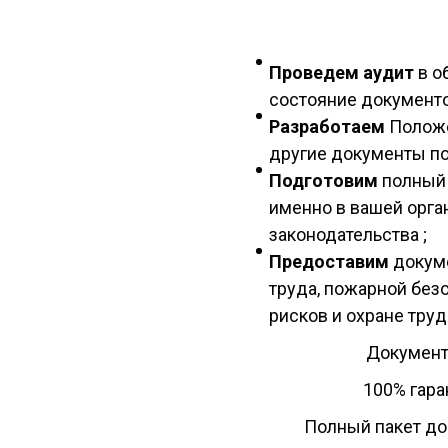
Проведем аудит
в о
состояние документо
Разработаем
Положе
другие документы по
Подготовим
полный 
именно в вашей орга
законодательства ;
Предоставим
докум
труда, пожарной без
рисков и охране труд
Документ
100% гар
Полный пакет до