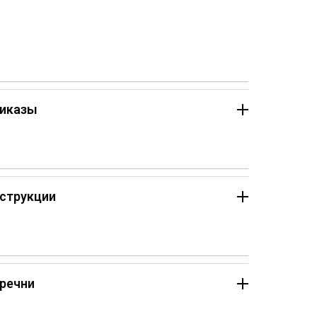
иказы
струкции
речни