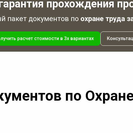
гарантия прохождения пр
 пакет документов по
охране труда з
лучить расчет стоимости в 3х вариантах
Консульта
кументов по Охране