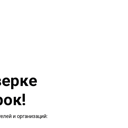
верке
рок!
елей и организаций: