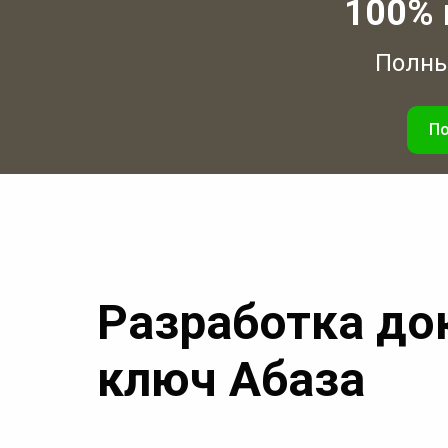
100% 
Полный
По
Разработка до
ключ Абаза