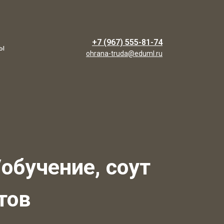
+7 (967) 555-81-74
ты
ohrana-truda@eduml.ru
обучение, соут
тов