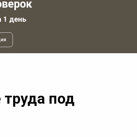
оверок
а 1 день
ция
 труда под