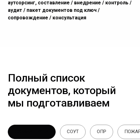
аутсорсинг, составление / внедрение / контроль /
аудит / пакет документов под ключ /
сопровождение / консультация
Полный список
документов, который
мы подготавливаем
ОХРАНА ТРУДА
СОУТ
ОПР
ПОЖАР