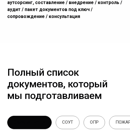
аутсорсинг, составление / внедрение / контроль /
аудит / пакет документов под ключ /
сопровождение / консультация
Полный список
документов, который
мы подготавливаем
ОХРАНА ТРУДА
СОУТ
ОПР
ПОЖАР