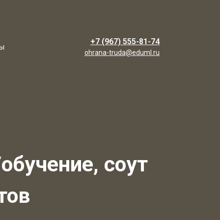
+7 (967) 555-81-74
ты
ohrana-truda@eduml.ru
обучение, соут
тов