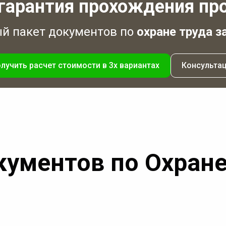
гарантия прохождения пр
 пакет документов по
охране труда з
лучить расчет стоимости в 3х вариантах
Консульта
кументов по Охране