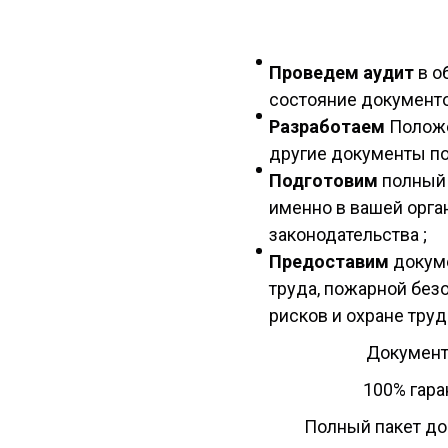
Проведем аудит
в о
состояние документо
Разработаем
Положе
другие документы по
Подготовим
полный 
именно в вашей орга
законодательства ;
Предоставим
докум
труда, пожарной без
рисков и охране труд
Документ
100% гар
Полный пакет до