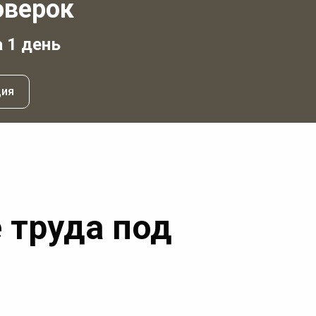
оверок
а 1 день
ция
 труда под