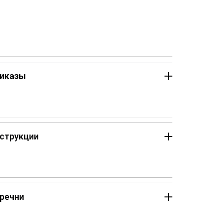
иказы
струкции
речни