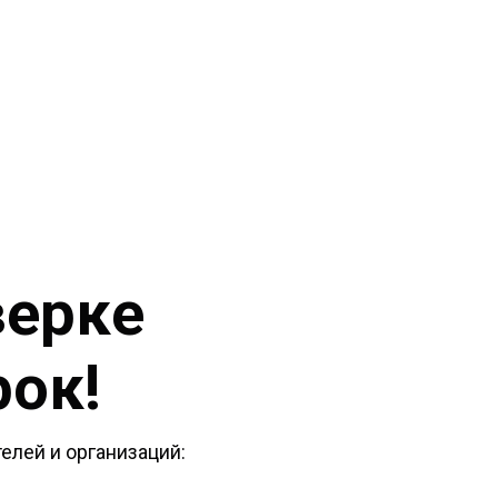
верке
рок!
елей и организаций: