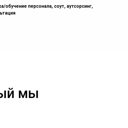
а/обучение персонала, соут, аутсорсинг,
льтация
рый мы