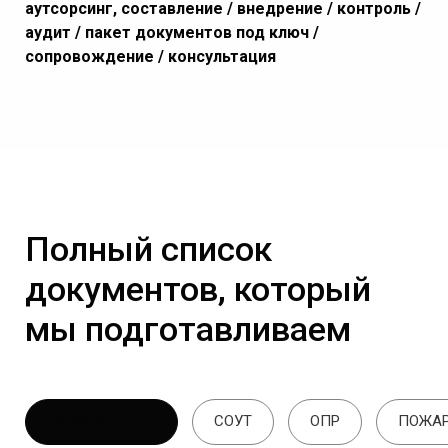
аутсорсинг, составление / внедрение / контроль /
аудит / пакет документов под ключ /
сопровождение / консультация
Полный список
документов, который
мы подготавливаем
ОХРАНА ТРУДА
СОУТ
ОПР
ПОЖАР