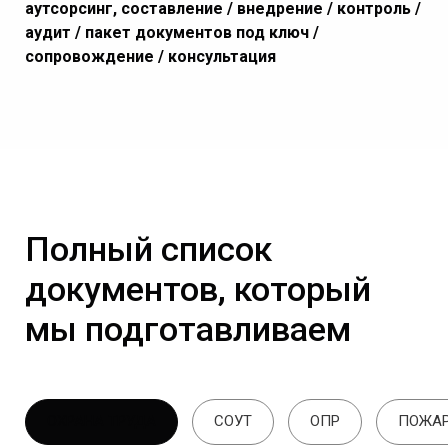
аутсорсинг, составление / внедрение / контроль /
аудит / пакет документов под ключ /
сопровождение / консультация
Полный список
документов, который
мы подготавливаем
ОХРАНА ТРУДА
СОУТ
ОПР
ПОЖАР