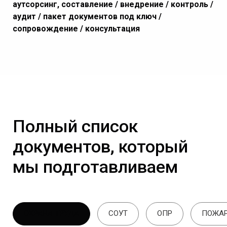
аутсорсинг, составление / внедрение / контроль /
аудит / пакет документов под ключ /
сопровождение / консультация
Полный список
документов, который
мы подготавливаем
ОХРАНА ТРУДА
СОУТ
ОПР
ПОЖАР