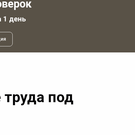
оверок
а 1 день
ция
 труда под