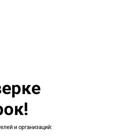
верке
рок!
елей и организаций: