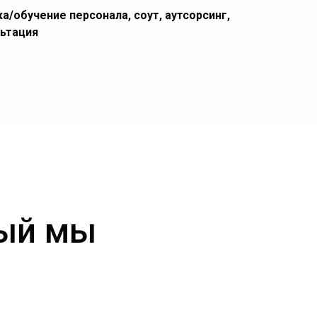
а/обучение персонала, соут, аутсорсинг,
льтация
рый мы