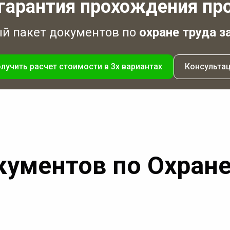
гарантия прохождения пр
 пакет документов по
охране труда з
лучить расчет стоимости в 3х вариантах
Консульта
кументов по Охране