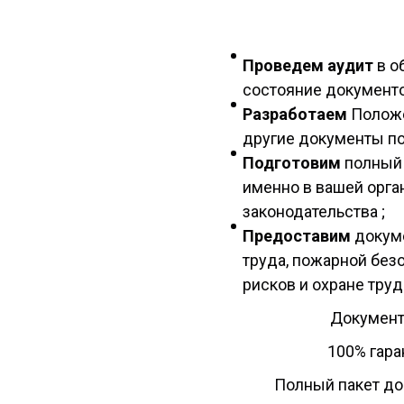
Проведем аудит
в о
состояние документо
Разработаем
Положе
другие документы по
Подготовим
полный 
именно в вашей орга
законодательства ;
Предоставим
докум
труда, пожарной без
рисков и охране труд
Документ
100% гар
Полный пакет до