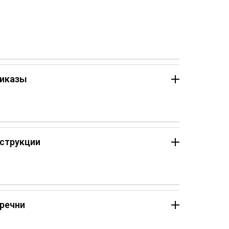
иказы
струкции
речни