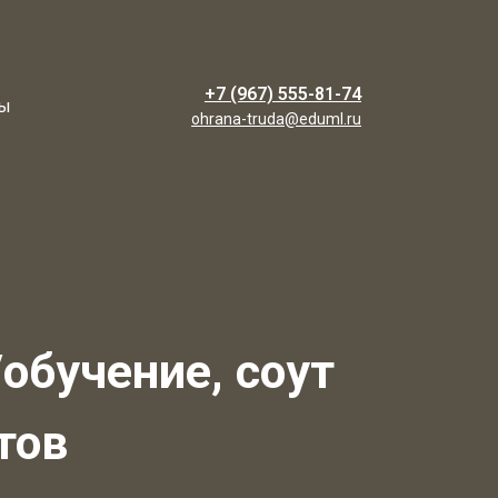
+7 (967) 555-81-74
ты
ohrana-truda@eduml.ru
обучение, соут
тов