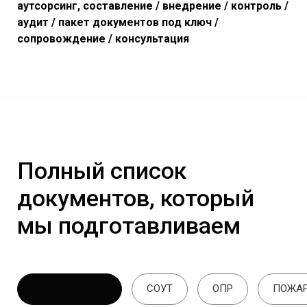
аутсорсинг, составление / внедрение / контроль /
аудит / пакет документов под ключ /
сопровождение / консультация
Полный список
документов, который
мы подготавливаем
ОХРАНА ТРУДА
СОУТ
ОПР
ПОЖАР