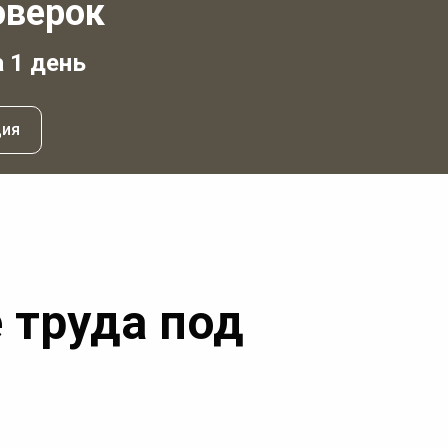
оверок
а 1 день
ция
 труда под