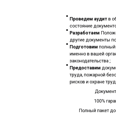
Проведем аудит
в о
состояние документо
Разработаем
Положе
другие документы по
Подготовим
полный 
именно в вашей орга
законодательства ;
Предоставим
докум
труда, пожарной без
рисков и охране труд
Документ
100% гар
Полный пакет до