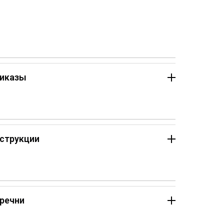
иказы
струкции
речни