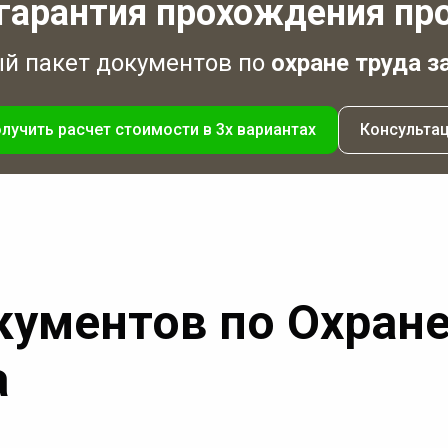
гарантия прохождения пр
 пакет документов по
охране труда з
лучить расчет стоимости в 3х вариантах
Консульта
кументов по Охране
а