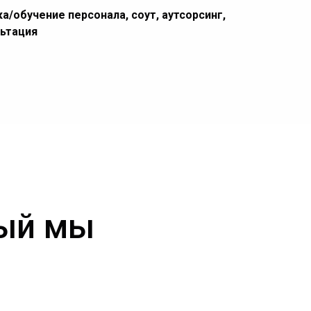
а/обучение персонала, соут, аутсорсинг,
льтация
рый мы