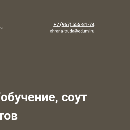
+7 (967) 555-81-74
ты
ohrana-truda@eduml.ru
обучение, соут
тов