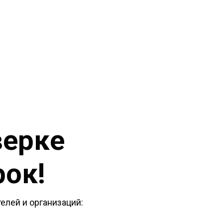
верке
рок!
елей и организаций: