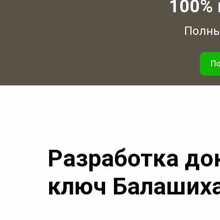
100% 
Полный
По
Разработка до
ключ Балаших