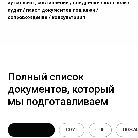
аутсорсинг, составление / внедрение / контроль /
аудит / пакет документов под ключ /
сопровождение / консультация
Полный список
документов, который
мы подготавливаем
ОХРАНА ТРУДА
СОУТ
ОПР
ПОЖАР