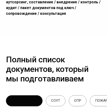
аутсорсинг, составление / внедрение / контроль /
аудит / пакет документов под ключ /
сопровождение / консультация
Полный список
документов, который
мы подготавливаем
ОХРАНА ТРУДА
СОУТ
ОПР
ПОЖАР