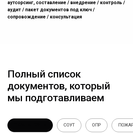
аутсорсинг, составление / внедрение / контроль /
аудит / пакет документов под ключ /
сопровождение / консультация
Полный список
документов, который
мы подготавливаем
ОХРАНА ТРУДА
СОУТ
ОПР
ПОЖАР